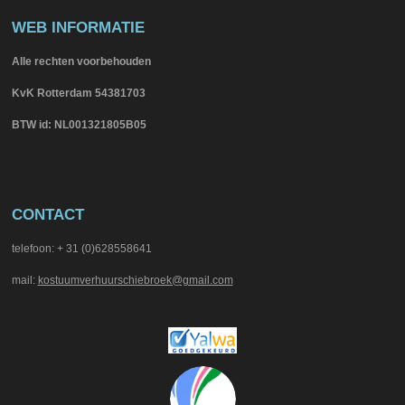
WEB INFORMATIE
Alle rechten voorbehouden
KvK Rotterdam 54381703
BTW id: NL001321805B05
CONTACT
telefoon: + 31 (0)628558641
mail:
kostuumverhuurschiebroek@gmail.com