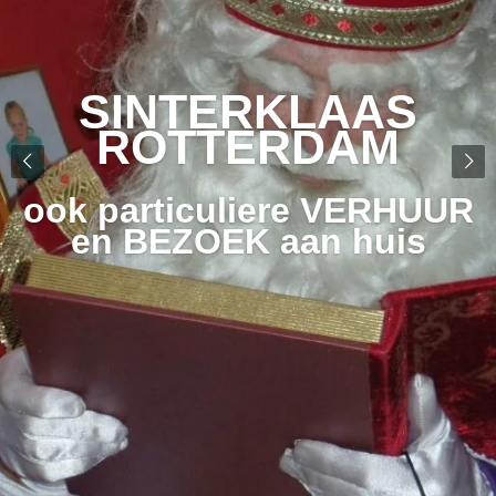
SINTERKLAAS
ROTTERDAM
ook particuliere VERHUUR
en BEZOEK aan huis